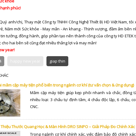
sức khỏe
 hạnh phúc!
 Quý anh/chị, Thay mặt Công ty TNHH Công Nghệ Thiết Bị HD Việt Nam, tôi 
vẻ, Năm mới Sức khỏe - May mắn - An khang - Thịnh vượng, đầm ấm bên n
 tin tưởng, đồng hành, góp phần tạo nên thành công của công ty HD ETEK 
c cho hai bên sẽ cũng đạt nhiều thắng lợi và may mắn!
w year!
4
happy new year
giap thin
 KHÁC
i mâm cặp máy tiện phổ biến trong ngành cơ khí (tư vấn chọn & ứng dụng)
Mâm cặp máy tiện giúp kẹp phôi nhanh và chắc, đồng tâ
nhiều loại: 3 chấu tự định tâm, 4 chấu độc lập, 6 chấu, co
CNC.
i Thiệu Thước Quang Học & Màn Hình DRO SINPO – Giải Pháp Đo Chính Xác
Trong ngành cơ khí chính xác, việc đảm bảo độ chính xác 