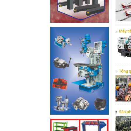
»
Máy tiệ
»
Tổng q
»
Sản phẩ