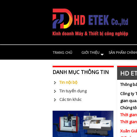
TRANG CHỦ
GIỚI THIỆU
SẢN PHẨM CHÍNH
DANH MỤC THÔNG TIN
HD ET
Tin nội bộ
Thông bá
Tin tuyển dụng
Công ty 
Các tin khác
gian qua
Chúng tô
Thời gian
Thời gian
Xuân Giá