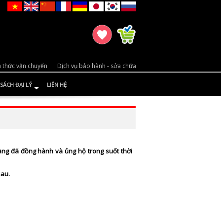
 thức vận chuyển
Dịch vụ bảo hành - sửa chữa
SÁCH ĐẠI LÝ
LIÊN HỆ
àng đã đồng hành và ủng hộ trong suốt thời
sau.