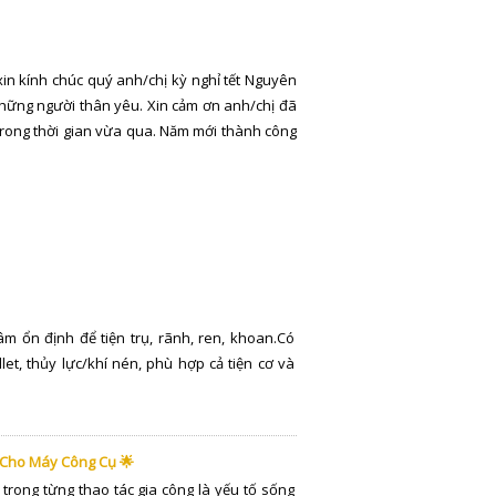
xin kính chúc quý anh/chị kỳ nghỉ tết Nguyên
hững người thân yêu. Xin cảm ơn anh/chị đã
trong thời gian vừa qua. Năm mới thành công
m ổn định để tiện trụ, rãnh, ren, khoan.Có
llet, thủy lực/khí nén, phù hợp cả tiện cơ và
 Cho Máy Công Cụ 🌟
trong từng thao tác gia công là yếu tố sống