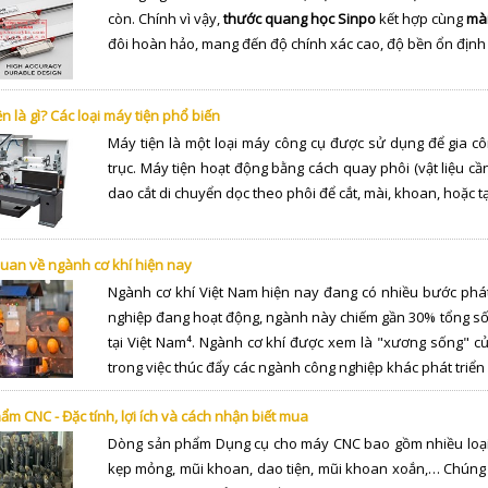
còn. Chính vì vậy,
thước quang học Sinpo
kết hợp cùng
màn
đôi hoàn hảo, mang đến độ chính xác cao, độ bền ổn định 
n là gì? Các loại máy tiện phổ biến
Máy tiện là một loại máy công cụ được sử dụng để gia cô
trục. Máy tiện hoạt động bằng cách quay phôi (vật liệu cầ
dao cắt di chuyển dọc theo phôi để cắt, mài, khoan, hoặc t
uan về ngành cơ khí hiện nay
Ngành cơ khí Việt Nam hiện nay đang có nhiều bước phát
nghiệp đang hoạt động, ngành này chiếm gần 30% tổng số 
tại Việt Nam⁴. Ngành cơ khí được xem là "xương sống" củ
trong việc thúc đẩy các ngành công nghiệp khác phát triển 
m CNC - Đặc tính, lợi ích và cách nhận biết mua
Dòng sản phẩm Dụng cụ cho máy CNC bao gồm nhiều loại
kẹp mỏng, mũi khoan, dao tiện, mũi khoan xoắn,… Chúng đ