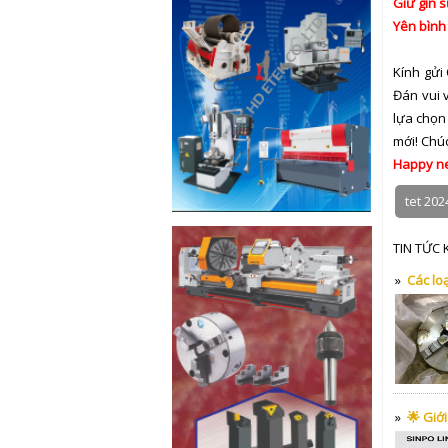
Giữ gìn 
Yên bình
Kính gửi
Đán vui 
lựa chọn
mới! Chú
Happy ne
tet 202
TIN TỨC
»
Các loạ
»
🌟 Giớ