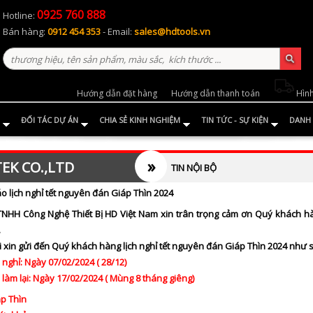
0925 760 888
Hotline:
Bán hàng:
0912 454 353
- Email:
sales@hdtools.vn
Hướng dẫn đặt hàng
Hướng dẫn thanh toán
Hình
ĐỐI TÁC DỰ ÁN
CHIA SẺ KINH NGHIỆM
TIN TỨC - SỰ KIỆN
DANH 
»
EK CO.,LTD
TIN NỘI BỘ
o lịch nghỉ tết nguyên đán Giáp Thìn 2024
TNHH Công Nghệ Thiết Bị HD Việt Nam xin trân trọng cảm ơn Quý khách h
.
i xin gửi đến Quý khách hàng lịch nghỉ tết nguyên đán Giáp Thìn 2024 như 
 nghỉ: Ngày 07/02/2024 ( 28/12)
 làm lại: Ngày 17/02/2024 ( Mùng 8 tháng giêng)
p Thìn