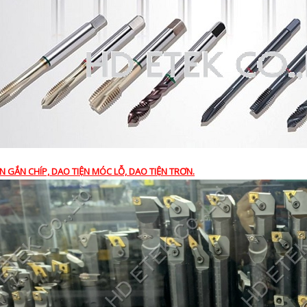
ỆN GẮN CHÍP, DAO TIỆN MÓC LỖ, DAO TIỆN TRƠN.