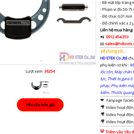
- Bề mặt lớp tráng
- Phạm vi đo:50-7
- Độ chia: 0,01 mm
- Độ chính xác ± 2
Liên hệ mua hàng:
📲
0912.454.353
📧
sales@hdtools.
Về chúng tôi...
HD ETEK Co.,ltd
chu
phụ kiện cơ khí :
Má
Lượt xem
36254
lốc tôn,
Máy chấn t
lực
,
Thiết bị gara ô 
phay,
Phụ kiện má
kiểm
,
Thước quang
❤  
Fanpage faceb
🎥 
Video hoạt động
🎥 
Video hoạt động
🎥 
Video hoạt động
Thêm vào Yêu t