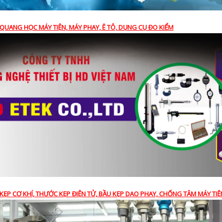
QUANG HỌC MÁY TIỆN, MÁY PHAY, Ê TÔ, DỤNG CỤ ĐO KIỂM
KẸP CƠ KHÍ, THƯỚC KẸP ĐIỆN TỬ, BẦU KẸP DAO PHAY, CHỐNG TÂM MÁY TIỆ