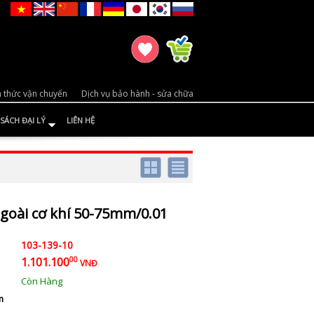
 thức vận chuyển
Dịch vụ bảo hành - sửa chữa
SÁCH ĐẠI LÝ
LIÊN HỆ
goài cơ khí 50-75mm/0.01
103-139-10
1.101.100
00
VNĐ
Còn Hàng
m