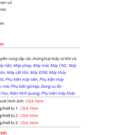
 men sứ
5 mm
 μm
vn
yên cung cấp các chủng loại máy cơ khí và
y tiện,
Máy phay,
Máy mài,
Máy CNC,
Máy
ôn,
Máy cắt tôn,
Máy EDM,
Máy thủy
tô
,
Phụ kiện máy tiện
,
Phụ kiện máy
y mài
,
Phụ kiện gá kẹp
,
Dụng cụ đo
 học
,
Màn hình quang
,
Phụ kiện máy khác
.
ook hình ảnh:
Click Here
 thiết bị 1:
Click Here
 thiết bị 2:
Click Here
 thiết bị 3:
Click Here
hích