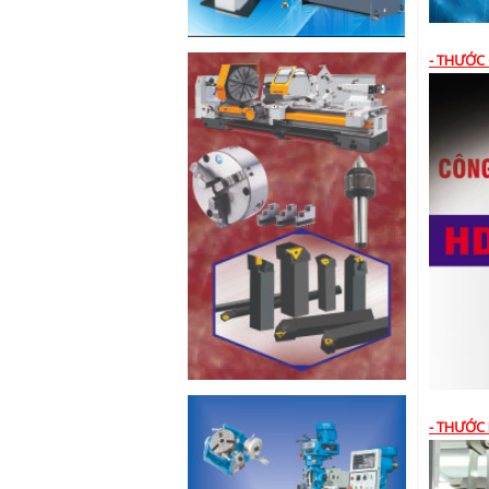
- THƯỚC 
- THƯỚC 