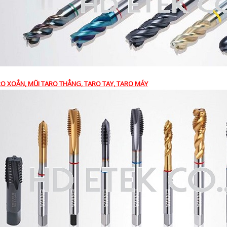
RO XOẮN, MŨI TARO THẲNG, TARO TAY, TARO MÁY