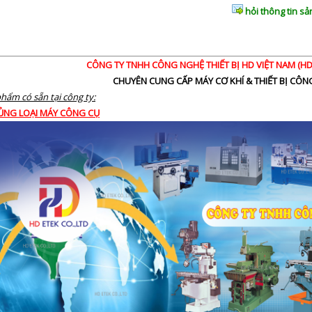
hỏi thông tin s
CÔNG TY TNHH CÔNG NGHỆ THIẾT BỊ HD VIỆT NAM (HD 
CHUYÊN CUNG CẤP MÁY CƠ K
HÍ & THIẾT BỊ CÔ
hẩm có sẵn tại công ty:
HỦNG LOẠI MÁY CÔNG CỤ