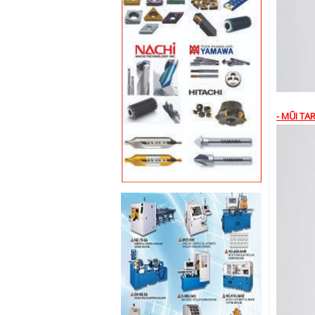
- MŨI TA