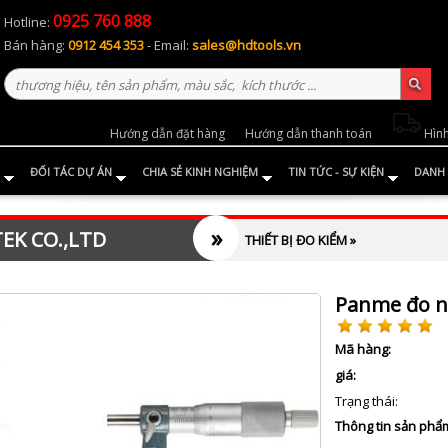
0925 760 888
Hotline:
Bán hàng:
0912 454 353
- Email:
sales@hdtools.vn
Hướng dẫn đặt hàng
Hướng dẫn thanh toán
Hình
ĐỐI TÁC DỰ ÁN
CHIA SẺ KINH NGHIỆM
TIN TỨC - SỰ KIỆN
DANH 
»
EK CO.,LTD
THIẾT BỊ ĐO KIỂM
»
Panme đo n
Mã hàng:
giá:
Trạng thái:
Thông tin sản phẩ