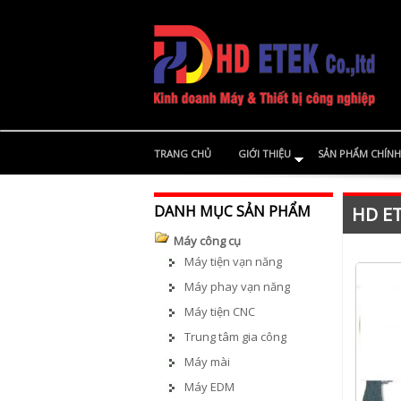
TRANG CHỦ
GIỚI THIỆU
SẢN PHẨM CHÍNH
DANH MỤC SẢN PHẨM
HD ET
Máy công cụ
Máy tiện vạn năng
Máy phay vạn năng
Máy tiện CNC
Trung tâm gia công
Máy mài
Máy EDM