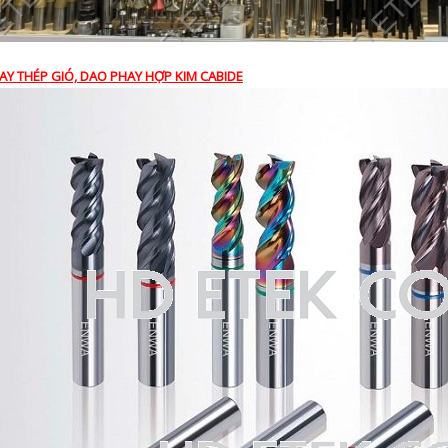
AY THÉP GIÓ, DAO PHAY HỢP KIM CABIDE