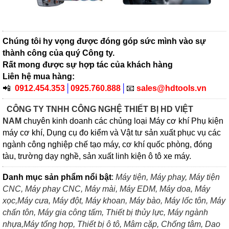
Chúng tôi hy vọng được đóng góp sức mình vào sự
thành công của quý Công ty.
Rất mong được sự hợp tác của khách hàng
Liên hệ mua hàng:
📲
0912.454.353
│
0925.760.888
│
📧
sales@hdtools.vn
CÔNG TY TNHH CÔNG NGHỆ THIẾT BỊ HD VIỆT
NAM
chuyên kinh doanh các chủng loại Máy cơ khí Phụ kiện
máy cơ khí, Dụng cụ đo kiểm và Vật tư sản xuất phục vụ các
ngành công nghiệp chế tạo máy, cơ khí quốc phòng, đóng
tàu, trường dạy nghề, sản xuất linh kiện ô tô xe máy.
Danh mục sản phẩm nổi bật
:
Máy tiện,
Máy phay,
Máy tiện
CNC,
Máy phay CNC,
Máy mài,
Máy EDM,
Máy doa,
Máy
xọc,
Máy cưa,
Máy đột,
Máy khoan,
Máy bào,
Máy lốc tôn,
Máy
chấn tôn,
Máy gia công tấm,
Thiết bị thủy lực,
Máy ngành
nhựa,
Máy tổng hợp,
Thiết bị ô tô,
Mâm cặp,
Chống tâm,
Dao