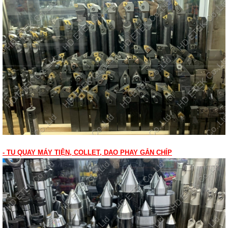
- TU QUAY MÁY TIỆN, COLLET, DAO PHAY GẮN CHÍP