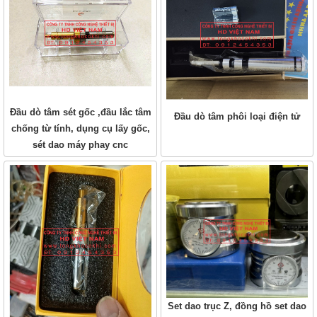
Đầu dò tâm sét gốc ,đầu lắc tâm
Đầu dò tâm phôi loại điện tử
chống từ tính, dụng cụ lấy gốc,
sét dao máy phay cnc
Set dao trục Z, đồng hồ set dao