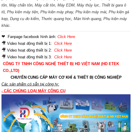
tôn,
Máy chấn tôn,
Máy cắt tôn,
Máy EDM,
Máy thủy lực
,
Thiết bị gara ô
tô
,
Phụ kiện máy tiện
,
Phụ kiện máy phay,
Phụ kiện máy mài
,
Phụ kiện gá
kẹp
,
Dụng cụ đo kiểm
,
Thước quang học
,
Màn hình quang
,
Phụ kiện máy
khác
.
❤  
Fanpage facebook hình ảnh:
Click Here
🎥 
Video hoạt động thiết bị 1:
Click Here
🎥 
Video hoạt động thiết bị 2:
Click Here
🎥 
Video hoạt động thiết bị 3:
Click Here
CÔNG TY TNHH CÔNG NGHỆ THIẾT BỊ HD VIỆT NAM (HD ETEK
CO.,LTD)
CHUYÊN CUNG CẤP MÁY CƠ K
HÍ & THIẾT BỊ CÔNG NGHIỆP
Các sản phẩm có sẵn tại công ty:
- CÁC CHỦNG LOẠI MÁY CÔNG CỤ