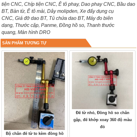
tiện CNC,
Chíp tiện CNC,
Ê tô phay,
Dao phay CNC,
Bầu dao
BT,
Bàn từ,
Ê tô mài,
Dây molipden,
Xe đẩy dụng cụ
CNC,
Giá đỡ dao BT,
Tủ chứa dao BT,
Máy đo biên
dạng,
Thước cặp,
Panme,
Đồng hồ so,
Thanh thước
quang,
Màn hình DRO
SẢN PHẨM TƯƠNG TỰ
Đế từ nhỏ, Đồng hồ so chân
gập, đế khớp xoay 360 độ màu
đỏ
Bộ chân đế từ to kèm đồng hồ