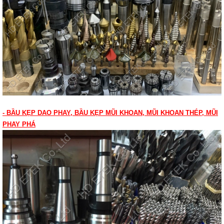
- BẦU KẸP DAO PHAY, BẦU KẸP MŨI KHOAN, MŨI KHOAN THÉP, MŨI
PHAY PHÁ