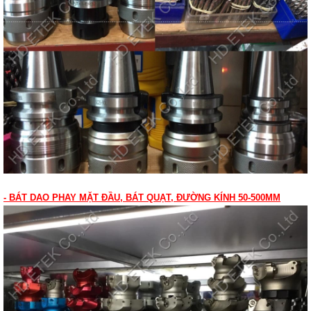
- BÁT DAO PHAY MẶT ĐẦU, BÁT QUẠT, ĐƯỜNG KÍNH 50-500MM