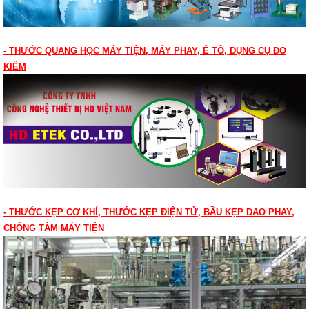
- THƯỚC QUANG HỌC MÁY TIỆN, MÁY PHAY, Ê TÔ, DỤNG CỤ ĐO
KIỂM
- THƯỚC KẸP CƠ KHÍ, THƯỚC KẸP ĐIỆN TỬ, BẦU KẸP DAO PHAY,
CHỐNG TÂM MÁY TIỆN