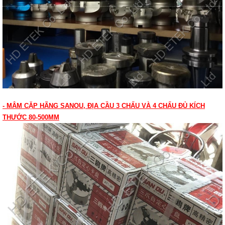
- MÂM CẶP HÃNG SANOU, ĐỊA CẦU 3 CHẤU VÀ 4 CHẤU ĐỦ KÍCH
THƯỚC 80-500MM