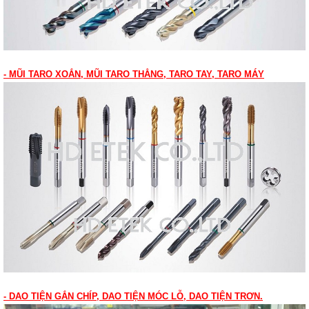
- MŨI TARO XOẮN, MŨI TARO THẲNG, TARO TAY, TARO MÁY
- DAO TIỆN GẮN CHÍP, DAO TIỆN MÓC LỖ, DAO TIỆN TRƠN.