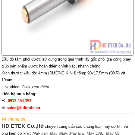
Đầu dò tâm phôi được sử dụng trong quá trình lấy gốc phôi gia công phay
giúp sản phẩm được hoàn thiện chính xác, nhanh chóng.
Kích thước: đầu dò: 4mm (ĐƯỜNG KÍNH) tổng: 90x17.5mm (DXR) vít:
10mm
Link video:
Click xem thêm
Liên hệ mua hàng:
📲
0912.454.353
📧
sales@hdtools.vn
Về chúng tôi...
HD ETEK Co.,ltd
chuyên cung cấp các chủng loại máy cơ khí và
phụ kiện cơ khí :
Máy tiện,
Máy phay,
Máy mài,
Máy CNC,
Máy lốc