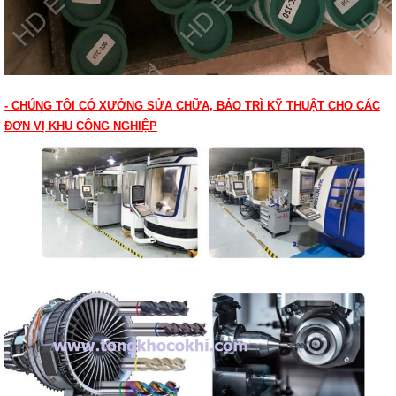
- CHÚNG TÔI CÓ XƯỞNG SỬA CHỮA, BẢO TRÌ KỸ THUẬT CHO CÁC
ĐƠN VỊ KHU CÔNG NGHIỆP