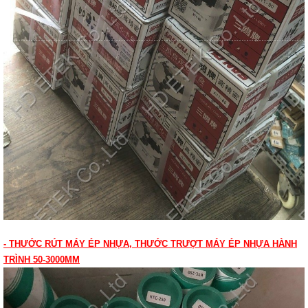
- THƯỚC RÚT MÁY ÉP NHỰA, THƯỚC TRƯỢT MÁY ÉP NHỰA HÀNH
TRÌNH 50-3000MM