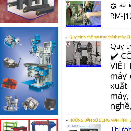
✪ ᴴᴰ 
RM-J
»
Quy trình chế tạo trục chính máy C
Quy t
✔️ C
VIỆT 
máy 
xuất
máy, 
nghề,
»
HƯỚNG DẪN SỬ DỤNG MÀN HÌNH Q
Thướ