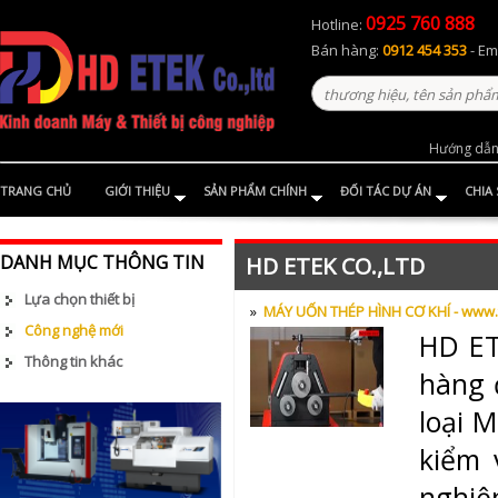
0925 760 888
Hotline:
Bán hàng:
0912 454 353
- Em
Hướng dẫn
TRANG CHỦ
GIỚI THIỆU
SẢN PHẨM CHÍNH
ĐỐI TÁC DỰ ÁN
CHIA
DANH MỤC THÔNG TIN
HD ETEK CO.,LTD
Lựa chọn thiết bị
»
MÁY UỐN THÉP HÌNH CƠ KHÍ - www.
Công nghệ mới
HD ET
Thông tin khác
hàng 
loại 
kiểm 
nghiệ