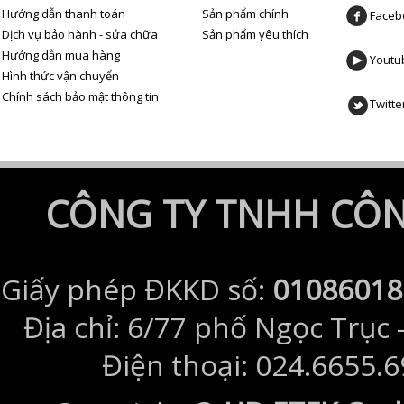
Hướng dẫn thanh toán
Sản phẩm chính
Faceb
Dịch vụ bảo hành - sửa chữa
Sản phẩm yêu thích
Hướng dẫn mua hàng
Youtu
Hình thức vận chuyển
Chính sách bảo mật thông tin
Twitte
CÔNG TY TNHH CÔNG
Giấy phép ĐKKD số:
01086018
Địa chỉ: 6/77 phố Ngọc Trục 
Điện thoại: 024.6655.6