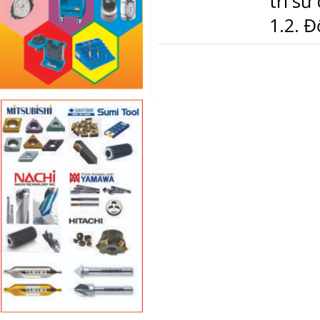
trí sử
1.2.
Đ