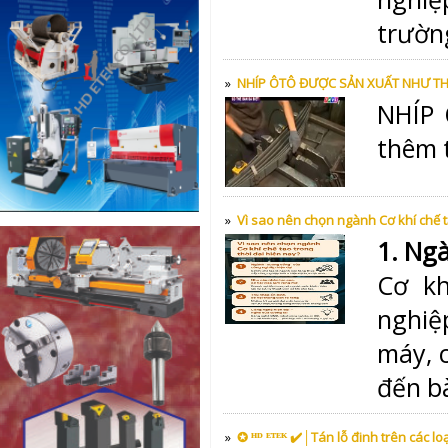
trường
»
NHÍP ÔTÔ ĐƯỢC SẢN XUẤT NHƯ THẾ 
NHÍP
thêm 
»
Vì sao nên chọn ngành Cơ khí chế tạ
1. Ng
Cơ kh
nghiệp
máy, c
đến b
»
✪ ᴴᴰ ᴱᵀᴱᴷ ✔️│Tán lỗ đinh trên các l