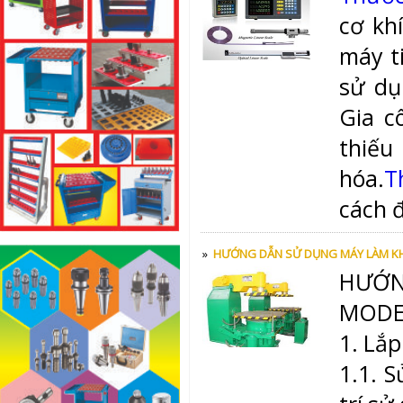
cơ kh
máy t
sử dụ
Gia c
thiếu
hóa.
T
cách 
»
HƯỚNG DẪN SỬ DỤNG MÁY LÀM K
HƯỚN
MODE
1. Lắp
1.1.
S