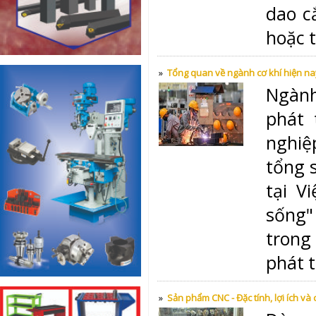
dao c
hoặc 
»
Tổng quan về ngành cơ khí hiện na
Ngành
phát 
nghiệ
tổng 
tại V
sống"
trong
phát t
»
Sản phẩm CNC - Đặc tính, lợi ích và