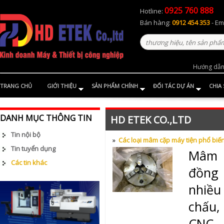
0925 760 888
Hotline:
Bán hàng:
0912 454 353
- Em
Hướng dẫn
TRANG CHỦ
GIỚI THIỆU
SẢN PHẨM CHÍNH
ĐỐI TÁC DỰ ÁN
CHIA
DANH MỤC THÔNG TIN
HD ETEK CO.,LTD
Tin nội bộ
»
Các loại mâm cặp máy tiện phổ biến
Tin tuyển dụng
Mâm c
Các tin khác
đồng 
nhiều
chấu, 
CNC.