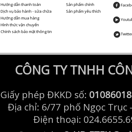
Hướng dẫn thanh toán
Sản phẩm chính
Faceb
Dịch vụ bảo hành - sửa chữa
Sản phẩm yêu thích
Hướng dẫn mua hàng
Youtu
Hình thức vận chuyển
Chính sách bảo mật thông tin
Twitte
CÔNG TY TNHH CÔNG
Giấy phép ĐKKD số:
01086018
Địa chỉ: 6/77 phố Ngọc Trục 
Điện thoại: 024.6655.6