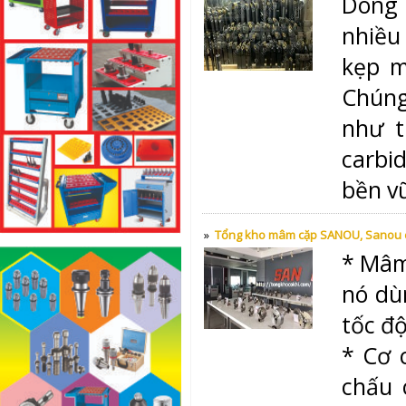
Dòng
nhiều
kẹp m
Chúng
như t
carbid
bền v
»
Tổng kho mâm cặp SANOU, Sanou chu
* Mâm
nó dù
tốc độ
* Cơ 
chấu 