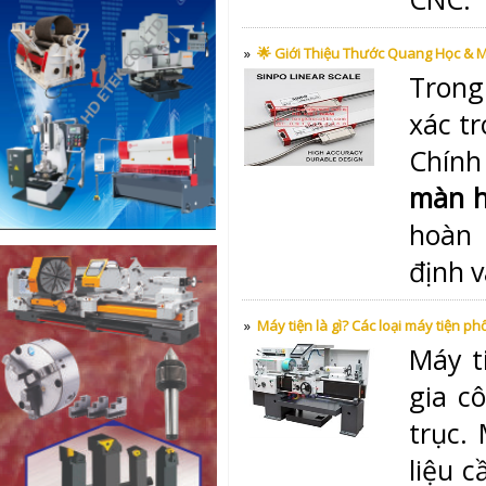
»
🌟 Giới Thiệu Thước Quang Học & 
Trong
xác tr
Chính
màn h
hoàn 
định v
»
Máy tiện là gì? Các loại máy tiện ph
Máy t
gia c
trục.
liệu c