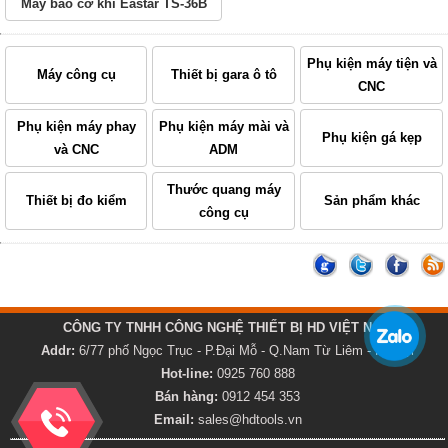
Máy bào cơ khí Eastar TS-36B
Phụ kiện máy tiện và
Máy công cụ
Thiết bị gara ô tô
CNC
Phụ kiện máy phay
Phụ kiện máy mài và
Phụ kiện gá kẹp
và CNC
ADM
Thước quang máy
Thiết bị đo kiểm
Sản phẩm khác
công cụ
CÔNG TY TNHH CÔNG NGHỆ THIẾT BỊ HD VIỆT NAM
Addr:
6/77 phố Ngọc Trục - P.Đại Mỗ - Q.Nam Từ Liêm - Hà Nội
Hot-line:
0925 760 888
Bán hàng:
0912 454 353
Email:
sales@hdtools.vn