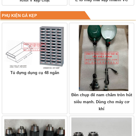
Khối V kẹp chặt
PHỤ KIỆN GÁ KẸP
Tủ đựng dụng cụ 48 ngăn
Đèn chụp đế nam châm tròn hút
siêu mạnh. Dùng cho máy cơ
khí