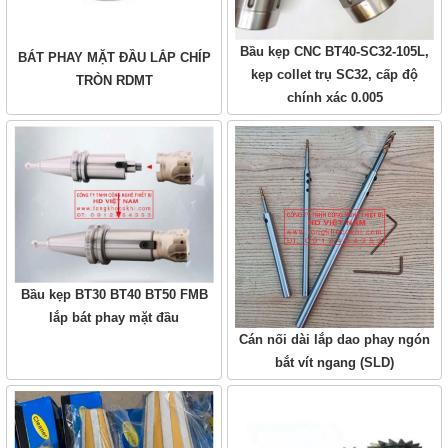
Bầu kẹp CNC BT40-SC32-105L,
BÁT PHAY MẶT ĐẦU LẮP CHÍP
kẹp collet trụ SC32, cấp độ
TRÒN RDMT
chính xác 0.005
Bầu kẹp BT30 BT40 BT50 FMB
lắp bát phay mặt đầu
Cán nối dài lắp dao phay ngón
bắt vít ngang (SLD)