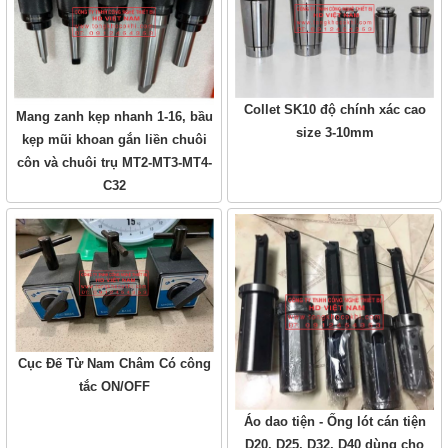
Collet SK10 độ chính xác cao
Mang zanh kẹp nhanh 1-16, bầu
size 3-10mm
kẹp mũi khoan gắn liền chuôi
côn và chuôi trụ MT2-MT3-MT4-
C32
Cục Đế Từ Nam Châm Có công
tắc ON/OFF
Áo dao tiện - Ống lót cán tiện
D20, D25, D32, D40 dùng cho