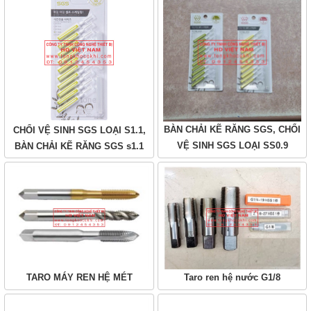
BÀN CHẢI KẼ RĂNG SGS, CHỔI
CHỔI VỆ SINH SGS LOẠI S1.1,
VỆ SINH SGS LOẠI SS0.9
BÀN CHẢI KẼ RĂNG SGS s1.1
TARO MÁY REN HỆ MÉT
Taro ren hệ nước G1/8