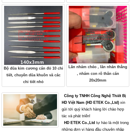
Lăn nhám chéo , lăn nhán thẳng
Bộ dũa kim cương cán đỏ 10 chi
, nhám con rô thân cán
tiết, chuyên dũa khuôn và các
20x20mm
chi tiết nhỏ
Công ty TNHH Công Nghệ Thiết Bị
HD Việt Nam (HD ETEK Co.,Ltd)
xin
gửi tới quý khách hàng lời chào hợp
tác và phát triển!
HD ETEK Co.,Ltd
tự hào là một trong
những đơn vị hàng đầu chuyên nhập