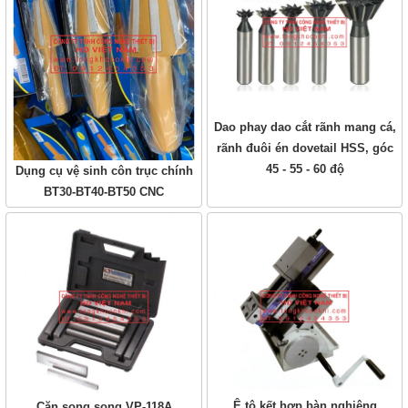
Dao phay dao cắt rãnh mang cá,
rãnh đuôi én dovetail HSS, góc
45 - 55 - 60 độ
Dụng cụ vệ sinh côn trục chính
BT30-BT40-BT50 CNC
Ê tô kết hợp bàn nghiêng
Căn song song VP-118A