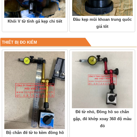
Đầu kẹp mũi khoan trung quốc
Khối V từ tính gá kẹp chi tiết
giá tốt
THIẾT BỊ ĐO KIỂM
Đế từ nhỏ, Đồng hồ so chân
gập, đế khớp xoay 360 độ màu
đỏ
Bộ chân đế từ to kèm đồng hồ