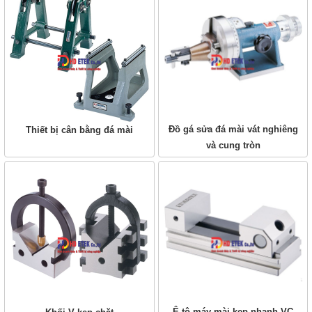
Đồ gá sửa đá mài vát nghiêng
Thiết bị cân bằng đá mài
và cung tròn
Ê tô máy mài kẹp nhanh VC