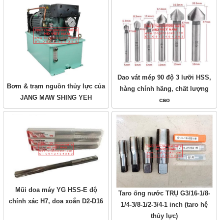
Dao vát mép 90 độ 3 lưỡi HSS,
Bơm & trạm nguồn thủy lực của
hàng chính hãng, chất lượng
JANG MAW SHING YEH
cao
Mũi doa máy YG HSS-E độ
Taro ống nước TRỤ G3/16-1/8-
chính xác H7, doa xoắn D2-D16
1/4-3/8-1/2-3/4-1 inch (taro hệ
thủy lực)