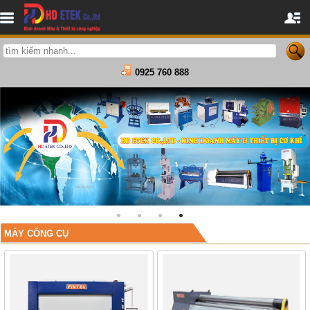
0925 760 888
1
2
3
4
MÁY CÔNG CỤ