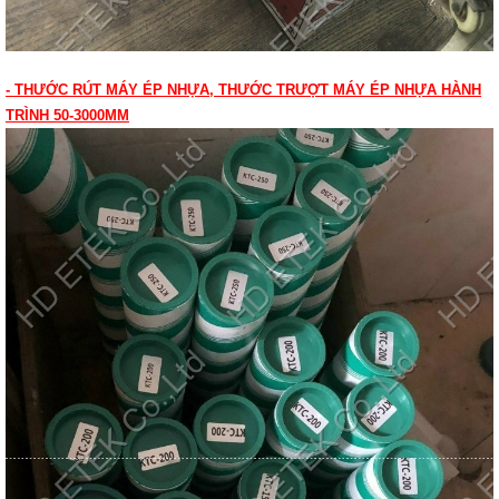
- THƯỚC RÚT MÁY ÉP NHỰA, THƯỚC TRƯỢT MÁY ÉP NHỰA HÀNH
TRÌNH 50-3000MM