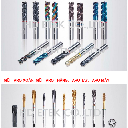
- MŨI TARO XOẮN, MŨI TARO THẲNG, TARO TAY, TARO MÁY