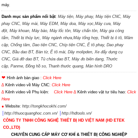
máy.
Danh mục sản phẩm nổi bật
:
Máy tiện,
Máy phay,
Máy tiện CNC,
Máy
phay CNC,
Máy mài,
Máy EDM,
Máy doa,
Máy xọc,
Máy cưa,
Máy
đột,
Máy khoan,
Máy bào,
Máy lốc tôn,
Máy chấn tôn,
Máy gia công
tấm,
Thiết bị thủy lực,
Máy ngành nhựa,
Máy tổng hợp,
Thiết bị ô tô,
Mâm
cặp,
Chống tâm,
Dao tiện CNC,
Chíp tiện CNC,
Ê tô phay,
Dao phay
CNC,
Bầu dao BT,
Bàn từ,
Ê tô mài,
Dây molipden,
Xe đẩy dụng cụ
CNC,
Giá đỡ dao BT,
Tủ chứa dao BT,
Máy đo biên dạng,
Thước
cặp,
Panme,
Đồng hồ so,
Thanh thước quang,
Màn hình DRO
❤
Hình ảnh bàn giao :
Click Here
∆
Kênh video về Máy CNC:
Click Here
∆
Kênh video về Phụ kiện:
Click Here
∆
Kênh video vật tư tiêu hao:
Click
Here
●
Website:
http://tongkhocokhi.com/
│
http://thuocquanghoc.com.vn/
│
http://hdtools.vn/
CÔNG TY TNHH CÔNG NGHỆ THIẾT BỊ HD VIỆT NAM (HD ETEK
CO.,LTD)
CHUYÊN CUNG CẤP MÁY CƠ K
HÍ & THIẾT BỊ CÔNG NGHIỆP