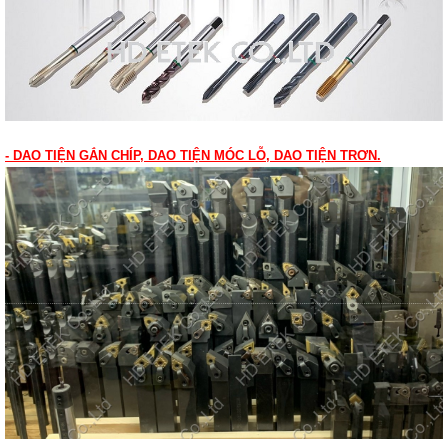
- DAO TIỆN GẮN CHÍP, DAO TIỆN MÓC LỖ, DAO TIỆN TRƠN.