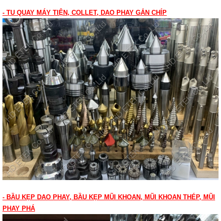
- TU QUAY MÁY TIỆN, COLLET, DAO PHAY GẮN CHÍP
- BẦU KẸP DAO PHAY, BẦU KẸP MŨI KHOAN, MŨI KHOAN THÉP, MŨI
PHAY PHÁ