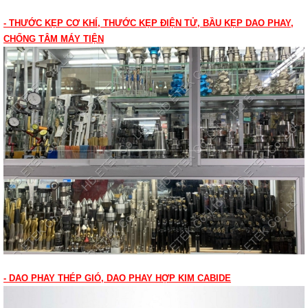
- THƯỚC KẸP CƠ KHÍ, THƯỚC KẸP ĐIỆN TỬ, BẦU KẸP DAO PHAY,
CHỐNG TÂM MÁY TIỆN
- DAO PHAY THÉP GIÓ, DAO PHAY HỢP KIM CABIDE