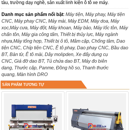
tàu, trường dạy nghề, sản xuất linh kiện ô tô xe máy.
Danh mục sản phẩm nổi bật
:
Máy tiện,
Máy phay,
Máy tiện
CNC,
Máy phay CNC,
Máy mài,
Máy EDM,
Máy doa,
Máy
xọc,
Máy cưa,
Máy đột,
Máy khoan,
Máy bào,
Máy lốc tôn,
Máy
chấn tôn,
Máy gia công tấm,
Thiết bị thủy lực,
Máy ngành
nhựa,
Máy tổng hợp,
Thiết bị ô tô,
Mâm cặp,
Chống tâm,
Dao
tiện CNC,
Chíp tiện CNC,
Ê tô phay,
Dao phay CNC,
Bầu dao
BT,
Bàn từ,
Ê tô mài,
Dây molipden,
Xe đẩy dụng cụ
CNC,
Giá đỡ dao BT,
Tủ chứa dao BT,
Máy đo biên
dạng,
Thước cặp,
Panme,
Đồng hồ so,
Thanh thước
quang,
Màn hình DRO
SẢN PHẨM TƯƠNG TỰ