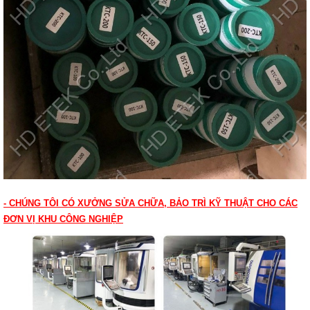
- CHÚNG TÔI CÓ XƯỞNG SỬA CHỮA, BẢO TRÌ KỸ THUẬT CHO CÁC
ĐƠN VỊ KHU CÔNG NGHIỆP