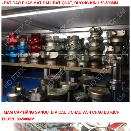
- BÁT DAO PHAY MẶT ĐẦU, BÁT QUẠT, ĐƯỜNG KÍNH 50-500MM
- MÂM CẶP HÃNG SANOU, ĐỊA CẦU 3 CHẤU VÀ 4 CHẤU ĐỦ KÍCH
THƯỚC 80-500MM