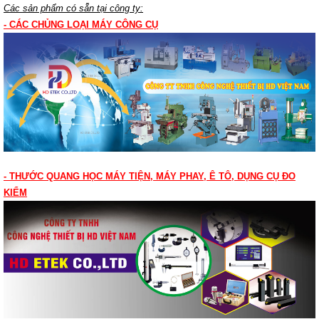
Các sản phẩm có sẵn tại công ty:
- CÁC CHỦNG LOẠI MÁY CÔNG CỤ
- THƯỚC QUANG HỌC MÁY TIỆN, MÁY PHAY, Ê TÔ, DỤNG CỤ ĐO
KIỂM