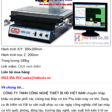
Hành trình X/Y: 300x200mm
Hành trình trục Z: 200mm
Trọng lượng 140kg
Link video:
Click xem thêm
Liên hệ mua hàng:
0912.454.353
│
sales@hdtools.vn
Về chúng tôi...
CÔNG TY TNHH CÔNG NGHỆ THIẾT BỊ HD VIỆT NAM
chuyên nhập
khẩu và phân phối các chủng loại Máy cơ khí Phụ kiện máy cơ khí, Dụng
cụ đo kiểm và Vật tư sản xuất phục vụ các ngày công nghiệp chế tạo máy,
cơ khí quốc phòng, đóng tàu, trường dạy nghề, sản xuất linh kiện ô tô xe