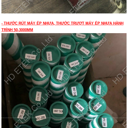
- THƯỚC RÚT MÁY ÉP NHỰA, THƯỚC TRƯỢT MÁY ÉP NHỰA HÀNH
TRÌNH 50-3000MM