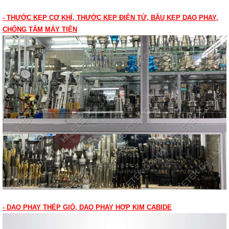
- THƯỚC KẸP CƠ KHÍ, THƯỚC KẸP ĐIỆN TỬ, BẦU KẸP DAO PHAY,
CHỐNG TÂM MÁY TIỆN
- DAO PHAY THÉP GIÓ, DAO PHAY HỢP KIM CABIDE