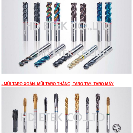
- MŨI TARO XOẮN, MŨI TARO THẲNG, TARO TAY, TARO MÁY