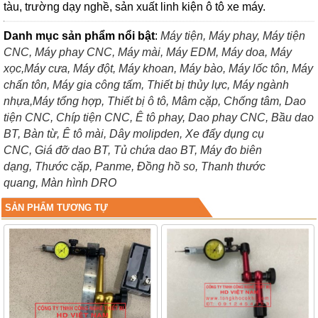
tàu, trường dạy nghề, sản xuất linh kiện ô tô xe máy.
Danh mục sản phẩm nổi bật
:
Máy tiện,
Máy phay,
Máy tiện
CNC,
Máy phay CNC,
Máy mài,
Máy EDM,
Máy doa,
Máy
xọc,
Máy cưa,
Máy đột,
Máy khoan,
Máy bào,
Máy lốc tôn,
Máy
chấn tôn,
Máy gia công tấm,
Thiết bị thủy lực,
Máy ngành
nhựa,
Máy tổng hợp,
Thiết bị ô tô,
Mâm cặp,
Chống tâm,
Dao
tiện CNC,
Chíp tiện CNC,
Ê tô phay,
Dao phay CNC,
Bầu dao
BT,
Bàn từ,
Ê tô mài,
Dây molipden,
Xe đẩy dụng cụ
CNC,
Giá đỡ dao BT,
Tủ chứa dao BT,
Máy đo biên
dạng,
Thước cặp,
Panme,
Đồng hồ so,
Thanh thước
quang,
Màn hình DRO
SẢN PHẨM TƯƠNG TỰ