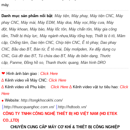
máy.
Danh mục sản phẩm nổi bật
:
Máy tiện,
Máy phay,
Máy tiện CNC,
Máy
phay CNC,
Máy mài,
Máy EDM,
Máy doa,
Máy xọc,
Máy cưa,
Máy
đột,
Máy khoan,
Máy bào,
Máy lốc tôn,
Máy chấn tôn,
Máy gia công
tấm,
Thiết bị thủy lực,
Máy ngành nhựa,
Máy tổng hợp,
Thiết bị ô tô,
Mâm
cặp,
Chống tâm,
Dao tiện CNC,
Chíp tiện CNC,
Ê tô phay,
Dao phay
CNC,
Bầu dao BT,
Bàn từ,
Ê tô mài,
Dây molipden,
Xe đẩy dụng cụ
CNC,
Giá đỡ dao BT,
Tủ chứa dao BT,
Máy đo biên dạng,
Thước
cặp,
Panme,
Đồng hồ so,
Thanh thước quang,
Màn hình DRO
❤
Hình ảnh bàn giao :
Click Here
∆
Kênh video về Máy CNC:
Click Here
∆
Kênh video về Phụ kiện:
Click Here
∆
Kênh video vật tư tiêu hao:
Click
Here
●
Website:
http://tongkhocokhi.com/
│
http://thuocquanghoc.com.vn/
│
http://hdtools.vn/
CÔNG TY TNHH CÔNG NGHỆ THIẾT BỊ HD VIỆT NAM (HD ETEK
CO.,LTD)
CHUYÊN CUNG CẤP MÁY CƠ K
HÍ & THIẾT BỊ CÔNG NGHIỆP