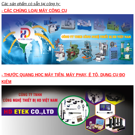
Các sản phẩm có sẵn tại công ty:
- CÁC CHỦNG LOẠI MÁY CÔNG CỤ
- THƯỚC QUANG HỌC MÁY TIỆN, MÁY PHAY, Ê TÔ, DỤNG CỤ ĐO
KIỂM