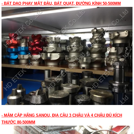
- BÁT DAO PHAY MẶT ĐẦU, BÁT QUẠT, ĐƯỜNG KÍNH 50-500MM
- MÂM CẶP HÃNG SANOU, ĐỊA CẦU 3 CHẤU VÀ 4 CHẤU ĐỦ KÍCH
THƯỚC 80-500MM