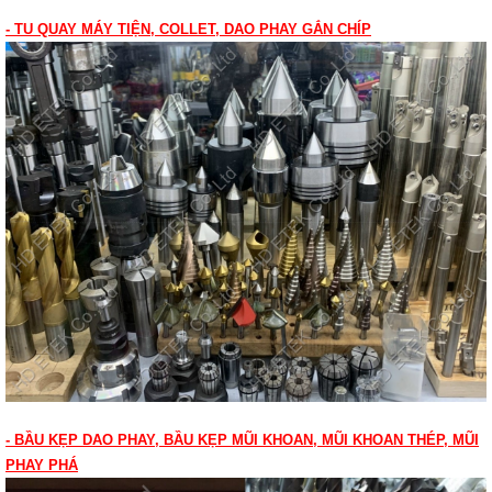
- TU QUAY MÁY TIỆN, COLLET, DAO PHAY GẮN CHÍP
- BẦU KẸP DAO PHAY, BẦU KẸP MŨI KHOAN, MŨI KHOAN THÉP, MŨI
PHAY PHÁ