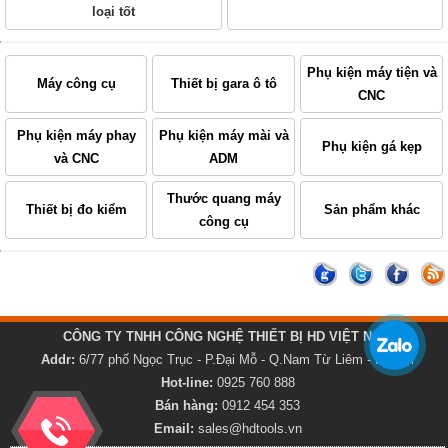
loại tốt
Phụ kiện máy tiện và
Máy công cụ
Thiết bị gara ô tô
CNC
Phụ kiện máy phay
Phụ kiện máy mài và
Phụ kiện gá kẹp
và CNC
ADM
Thước quang máy
Thiết bị đo kiểm
Sản phẩm khác
công cụ
CÔNG TY TNHH CÔNG NGHỆ THIẾT BỊ HD VIỆT NAM
Addr:
6/77 phố Ngọc Trục - P.Đại Mỗ - Q.Nam Từ Liêm - Hà Nội
Hot-line:
0925 760 888
Bán hàng:
0912 454 353
Email:
sales@hdtools.vn