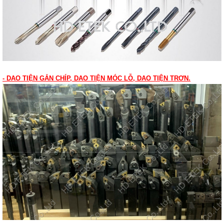
- DAO TIỆN GẮN CHÍP, DAO TIỆN MÓC LỖ, DAO TIỆN TRƠN.