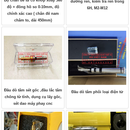
Bộ chân đế từ có khớp xoay 360
dưỡng ren, kiểm tra ren trong
độ + đồng hồ so 0-10mm, độ
6H, M2-M12
chính xác cao ( chân đế nam
châm to, dài 450mm)
Đầu dò tâm sét gốc ,đầu lắc tâm
Đầu dò tâm phôi loại điện tử
chống từ tính, dụng cụ lấy gốc,
sét dao máy phay cnc