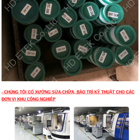
- CHÚNG TÔI CÓ XƯỞNG SỬA CHỮA, BẢO TRÌ KỸ THUẬT CHO CÁC
ĐƠN VỊ KHU CÔNG NGHIỆP