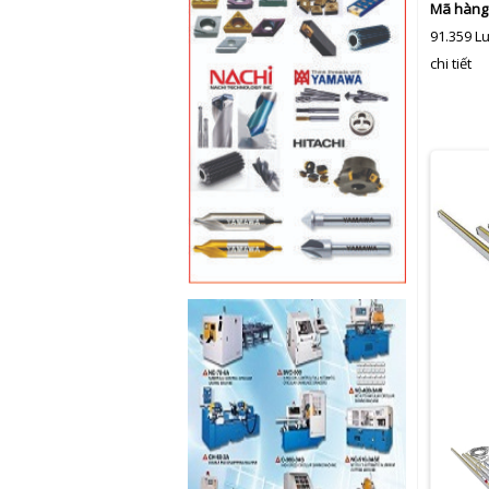
Mã hàng
91.359 L
chi tiết