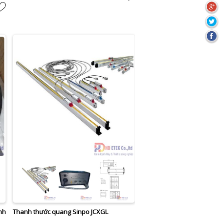
nh
Thanh thước quang Sinpo JCXGL