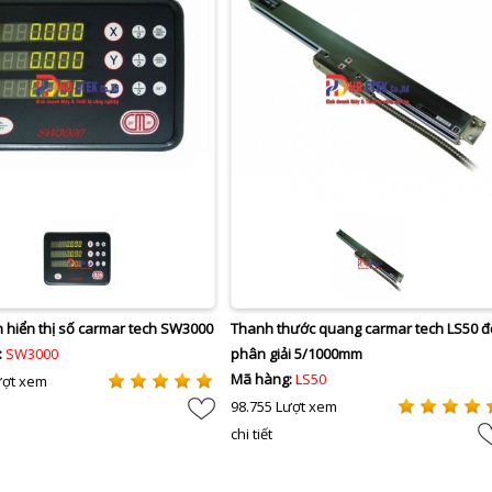
 hiển thị số carmar tech SW3000
Thanh thước quang carmar tech LS50 đ
:
SW3000
phân giải 5/1000mm
Mã hàng:
LS50
ượt xem
98.755 Lượt xem
chi tiết