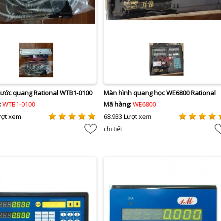
ước quang Rational WTB1-0100
Màn hình quang học WE6800 Rational
:
WTB1-0100
Mã hàng:
WE6800
ượt xem
68.933 Lượt xem
chi tiết