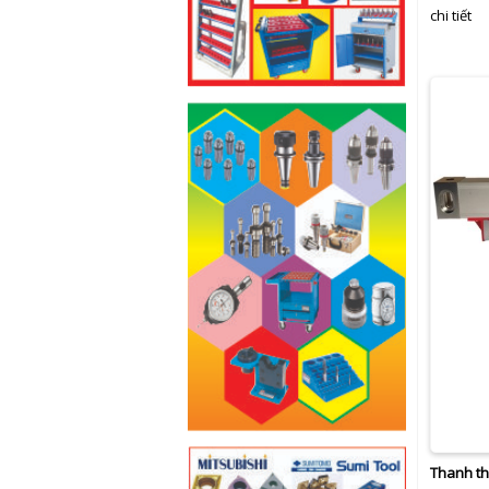
chi tiết
Thanh t