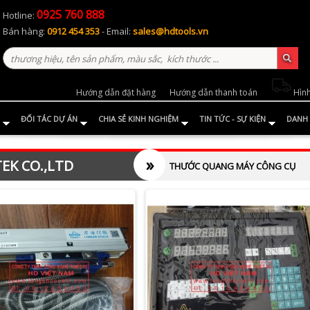
0925 760 888
Hotline:
Bán hàng:
0912 454 353
- Email:
sales@hdtools.vn
Hướng dẫn đặt hàng
Hướng dẫn thanh toán
Hình
ĐỐI TÁC DỰ ÁN
CHIA SẺ KINH NGHIỆM
TIN TỨC - SỰ KIỆN
DANH 
»
EK CO.,LTD
THƯỚC QUANG MÁY CÔNG CỤ