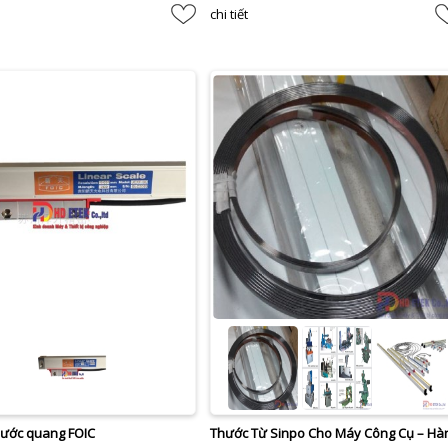
chi tiết
hước quang FOIC
Thước Từ Sinpo Cho Máy Công Cụ – Hà