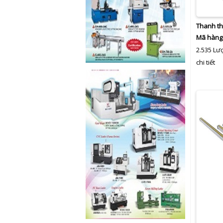
Thanh th
Mã hàng
2.535 Lư
chi tiết