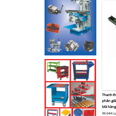
Thanh th
phân giả
Mã hàng
96.644 L