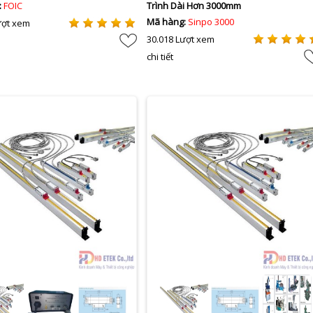
:
FOIC
Trình Dài Hơn 3000mm
Mã hàng:
Sinpo 3000
ượt xem
30.018 Lượt xem
chi tiết