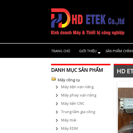
TRANG CHỦ
GIỚI THIỆU
SẢN PHẨM CHÍNH
DANH MỤC SẢN PHẨM
HD ET
Máy công cụ
Máy tiện vạn năng
Máy phay vạn năng
Máy tiện CNC
Trung tâm gia công
Máy mài
Máy EDM