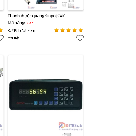
Thanh thước quang Sinpo JCXK
Mã hàng:
JCXK
3.719 Lượt xem
chi tiết