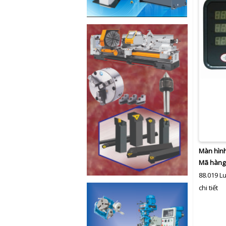
Màn hình
Mã hàng
88.019 L
chi tiết