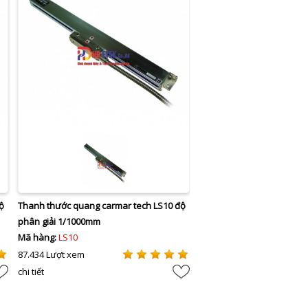
ộ
Thanh thước quang carmar tech LS10 độ
phân giải 1/1000mm
Mã hàng:
LS10
87.434 Lượt xem
chi tiết