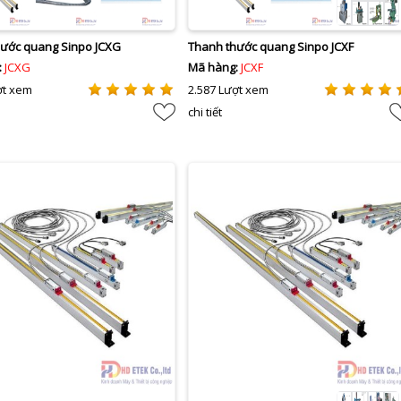
ước quang Sinpo JCXG
Thanh thước quang Sinpo JCXF
:
JCXG
Mã hàng:
JCXF
ợt xem
2.587 Lượt xem
chi tiết