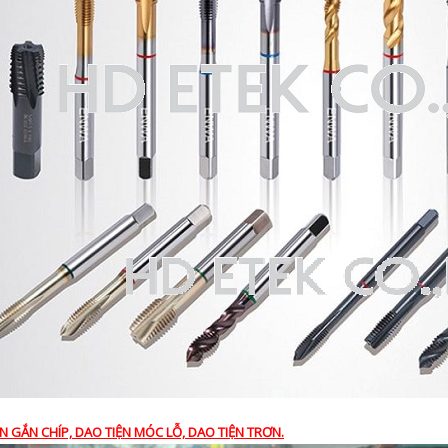
ỆN GẮN CHÍP, DAO TIỆN MÓC LỖ, DAO TIỆN TRƠN.