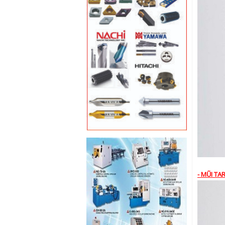
- MŨI TA