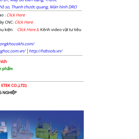
hồ so,
Thanh thước quang,
Màn hình DRO
ao :
Click Here
áy CNC:
Click Here
Phụ kiện:
Click Here
∆
Kênh video vật tư tiêu
tongkhocokhi.com/
nghoc.com.vn/
│
http://hdtools.vn/
hích
ản phẩm
ETEK CO.,LTD)
NG NGHIỆP