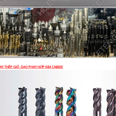
AY THÉP GIÓ, DAO PHAY HỢP KIM CABIDE