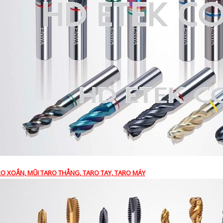
RO XOẮN, MŨI TARO THẲNG, TARO TAY, TARO MÁY