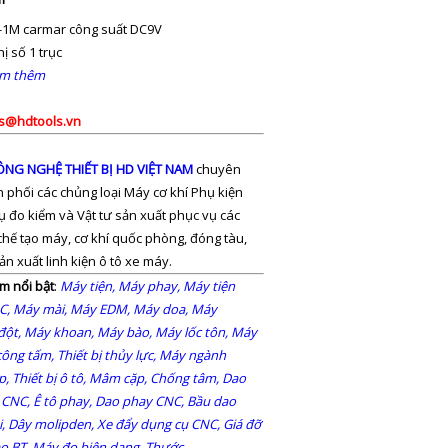
1M carmar công suất DC9V
ị số 1 trục
em thêm
s@hdtools.vn
NG NGHỆ THIẾT BỊ HD VIỆT NAM
chuyên
phối các chủng loại Máy cơ khí Phụ kiện
ụ đo kiểm và Vật tư sản xuất phục vụ các
hế tạo máy, cơ khí quốc phòng, đóng tàu,
n xuất linh kiện ô tô xe máy.
m nổi bật
:
Máy tiện,
Máy phay,
Máy tiện
C,
Máy mài,
Máy EDM,
Máy doa,
Máy
đột,
Máy khoan,
Máy bào,
Máy lốc tôn,
Máy
công tấm,
Thiết bị thủy lực,
Máy ngành
p,
Thiết bị ô tô,
Mâm cặp,
Chống tâm,
Dao
 CNC,
Ê tô phay,
Dao phay CNC,
Bầu dao
,
Dây molipden,
Xe đẩy dụng cụ CNC,
Giá đỡ
o BT,
Máy đo biên dạng,
Thước