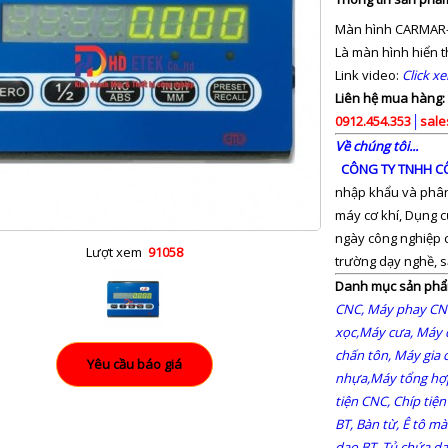
Màn hình CARMAR-
Là màn hình hiển th
Link video:
Click x
Liên hệ mua hàng:
0912.454.353
│
sale
Về chúng tôi...
CÔNG TY TNHH CÔ
nhập khẩu và phân 
máy cơ khí, Dụng c
ngày công nghiệp c
Lượt xem
91058
trường dạy nghề, sả
Danh mục sản phẩ
CNC,
Máy phay CN
xọc,
Máy cưa,
Máy 
chấn tôn,
Máy gia 
nhựa,
Máy tổng hợ
tiện CNC,
Chíp tiện
BT,
Bàn từ,
Ê tô mài
dao BT,
Tủ chứa da