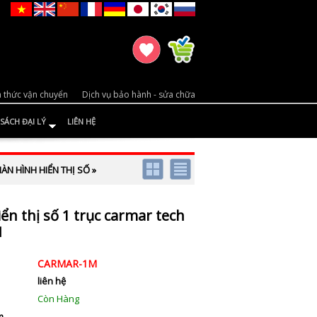
 thức vận chuyển
Dịch vụ bảo hành - sửa chữa
SÁCH ĐẠI LÝ
LIÊN HỆ
ÀN HÌNH HIỂN THỊ SỐ
»
ển thị số 1 trục carmar tech
M
CARMAR-1M
liên hệ
Còn Hàng
m