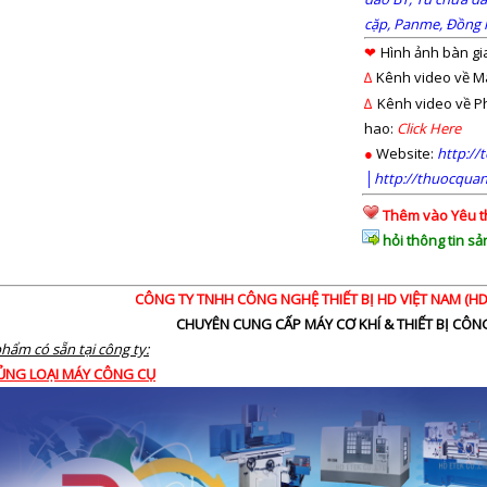
cặp,
Panme,
Đồng 
❤
Hình ảnh bàn gi
∆
Kênh video về M
∆
Kênh video về 
hao:
Click Here
●
Website:
http://
│
http://thuocqua
Thêm vào Yêu t
hỏi thông tin s
CÔNG TY TNHH CÔNG NGHỆ THIẾT BỊ HD VIỆT NAM (HD 
CHUYÊN CUNG CẤP MÁY CƠ K
HÍ & THIẾT BỊ CÔ
hẩm có sẵn tại công ty:
HỦNG LOẠI MÁY CÔNG CỤ