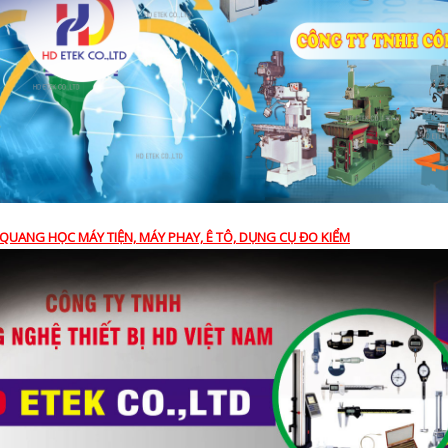
QUANG HỌC MÁY TIỆN, MÁY PHAY, Ê TÔ, DỤNG CỤ ĐO KIỂM