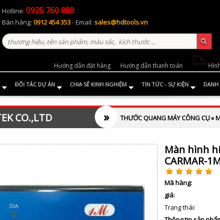
0925 760 888
Hotline:
Bán hàng:
0912 454 353
- Email:
sales@hdtools.vn
Hướng dẫn đặt hàng
Hướng dẫn thanh toán
Hình
ĐỐI TÁC DỰ ÁN
CHIA SẺ KINH NGHIỆM
TIN TỨC - SỰ KIỆN
DANH 
»
EK CO.,LTD
THƯỚC QUANG MÁY CÔNG CỤ
»
M
Màn hình hi
CARMAR-1
Mã hàng:
giá:
Trạng thái:
Thông tin sản phẩ