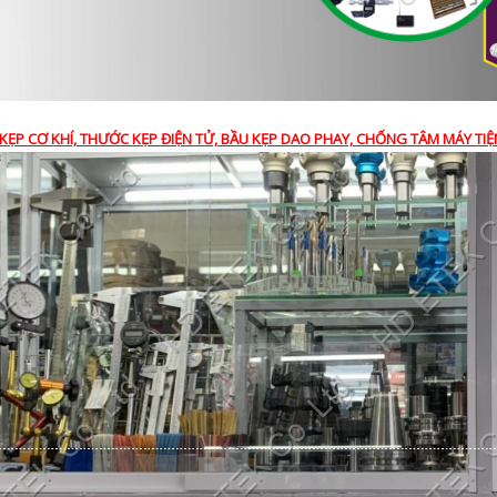
KẸP CƠ KHÍ, THƯỚC KẸP ĐIỆN TỬ, BẦU KẸP DAO PHAY, CHỐNG TÂM MÁY TIỆ