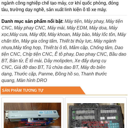
ngành công nghiệp chế tạo máy, cơ khí quốc phòng, đóng
tàu, trường dạy nghề, sản xuất linh kiện ô tô xe máy.
Danh mục sản phẩm nổi bật
:
Máy tiện,
Máy phay,
Máy tiện
CNC,
Máy phay CNC,
Máy mài,
Máy EDM,
Máy doa,
Máy
xọc,
Máy cưa,
Máy đột,
Máy khoan,
Máy bào,
Máy lốc tôn,
Máy
chấn tôn,
Máy gia công tấm,
Thiết bị thủy lực,
Máy ngành
nhựa,
Máy tổng hợp,
Thiết bị ô tô,
Mâm cặp,
Chống tâm,
Dao
tiện CNC,
Chíp tiện CNC,
Ê tô phay,
Dao phay CNC,
Bầu dao
BT,
Bàn từ,
Ê tô mài,
Dây molipden,
Xe đẩy dụng cụ
CNC,
Giá đỡ dao BT,
Tủ chứa dao BT,
Máy đo biên
dạng,
Thước cặp,
Panme,
Đồng hồ so,
Thanh thước
quang,
Màn hình DRO
SẢN PHẨM TƯƠNG TỰ