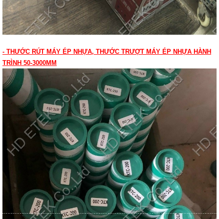
- THƯỚC RÚT MÁY ÉP NHỰA, THƯỚC TRƯỢT MÁY ÉP NHỰA HÀNH
TRÌNH 50-3000MM