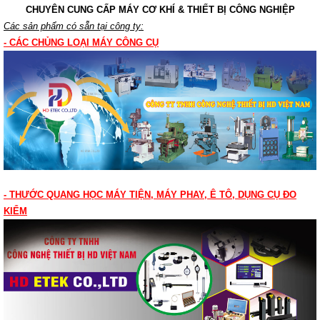
CHUYÊN CUNG CẤP MÁY CƠ K
HÍ & THIẾT BỊ CÔNG NGHIỆP
Các sản phẩm có sẵn tại công ty:
- CÁC CHỦNG LOẠI MÁY CÔNG CỤ
- THƯỚC QUANG HỌC MÁY TIỆN, MÁY PHAY, Ê TÔ, DỤNG CỤ ĐO
KIỂM