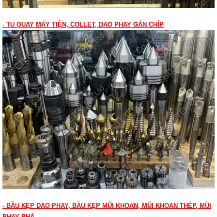
- TU QUAY MÁY TIỆN, COLLET, DAO PHAY GẮN CHÍP
- BẦU KẸP DAO PHAY, BẦU KẸP MŨI KHOAN, MŨI KHOAN THÉP, MŨI
PHAY PHÁ