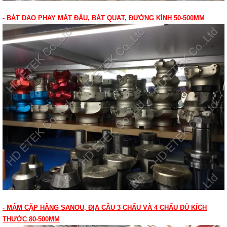
- BÁT DAO PHAY MẶT ĐẦU, BÁT QUẠT, ĐƯỜNG KÍNH 50-500MM
- MÂM CẶP HÃNG SANOU, ĐỊA CẦU 3 CHẤU VÀ 4 CHẤU ĐỦ KÍCH
THƯỚC 80-500MM