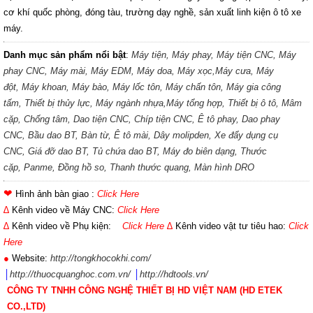
cơ khí quốc phòng, đóng tàu, trường dạy nghề, sản xuất linh kiện ô tô xe
máy.
Danh mục sản phẩm nổi bật
:
Máy tiện,
Máy phay,
Máy tiện CNC,
Máy
phay CNC,
Máy mài,
Máy EDM,
Máy doa,
Máy xọc,
Máy cưa,
Máy
đột,
Máy khoan,
Máy bào,
Máy lốc tôn,
Máy chấn tôn,
Máy gia công
tấm,
Thiết bị thủy lực,
Máy ngành nhựa,
Máy tổng hợp,
Thiết bị ô tô,
Mâm
cặp,
Chống tâm,
Dao tiện CNC,
Chíp tiện CNC,
Ê tô phay,
Dao phay
CNC,
Bầu dao BT,
Bàn từ,
Ê tô mài,
Dây molipden,
Xe đẩy dụng cụ
CNC,
Giá đỡ dao BT,
Tủ chứa dao BT,
Máy đo biên dạng,
Thước
cặp,
Panme,
Đồng hồ so,
Thanh thước quang,
Màn hình DRO
❤
Hình ảnh bàn giao :
Click Here
∆
Kênh video về Máy CNC:
Click Here
∆
Kênh video về Phụ kiện:
Click Here
∆
Kênh video vật tư tiêu hao:
Click
Here
●
Website:
http://tongkhocokhi.com/
│
http://thuocquanghoc.com.vn/
│
http://hdtools.vn/
CÔNG TY TNHH CÔNG NGHỆ THIẾT BỊ HD VIỆT NAM (HD ETEK
CO.,LTD)