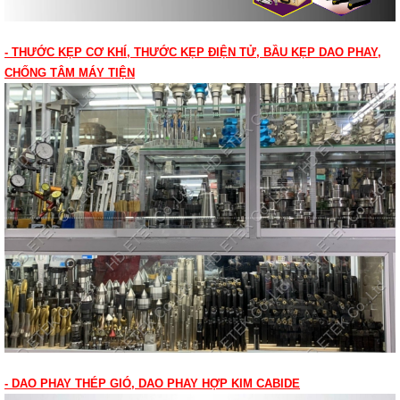
- THƯỚC KẸP CƠ KHÍ, THƯỚC KẸP ĐIỆN TỬ, BẦU KẸP DAO PHAY,
CHỐNG TÂM MÁY TIỆN
- DAO PHAY THÉP GIÓ, DAO PHAY HỢP KIM CABIDE