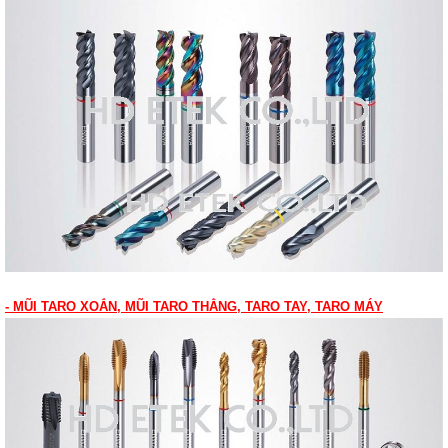
- MŨI TARO XOẮN, MŨI TARO THẲNG, TARO TAY, TARO MÁY