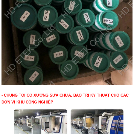
- CHÚNG TÔI CÓ XƯỞNG SỬA CHỮA, BẢO TRÌ KỸ THUẬT CHO CÁC
ĐƠN VỊ KHU CÔNG NGHIỆP