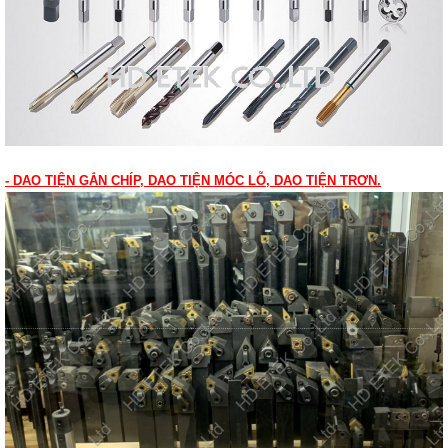
- DAO TIỆN GẮN CHÍP, DAO TIỆN MÓC LỖ, DAO TIỆN TRƠN.